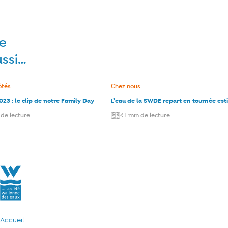
re
ussi…
e :
ôtés
Catégorie :
Chez nous
023 : le clip de notre Family Day
L’eau de la SWDE repart en tournée est
 de lecture
< 1 min de lecture
La Société Wallonne des Eaux
Accueil