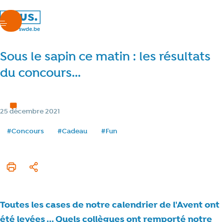
nous.swde
menu
Sous le sapin ce matin : les résultats
du concours...
Calendrier de l'Avent 2021
< 1 min de lecture
Temps de lecture
Catégorie
25 décembre 2021
Date de publication
Tags
#Concours
#Cadeau
#Fun
Imprimer cet article
Partager
Toutes les cases de notre calendrier de l'Avent ont
été levées ... Quels collègues ont remporté notre