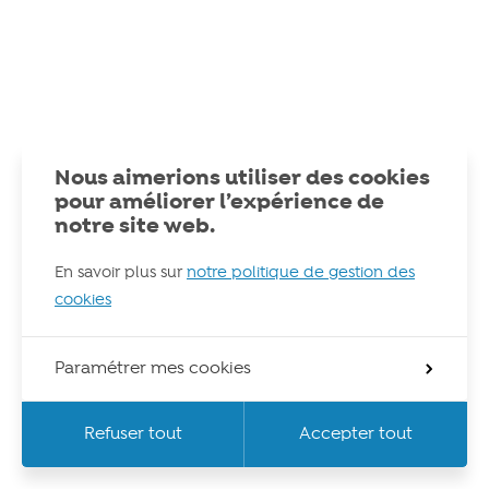
Unmute
Pause
Nous aimerions utiliser des cookies
pour améliorer l’expérience de
notre site web.
En savoir plus sur
notre politique de gestion des
cookies
Paramétrer mes cookies
Refuser tout
Accepter tout