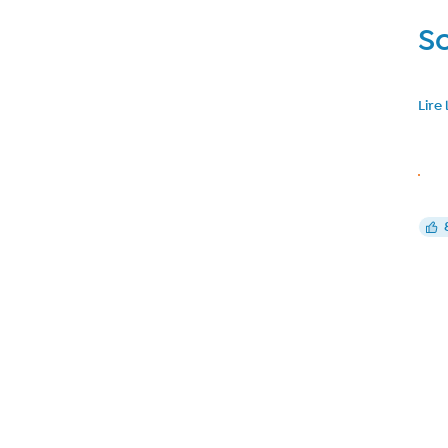
So
Lire 
Réa
J’a
5
nmute