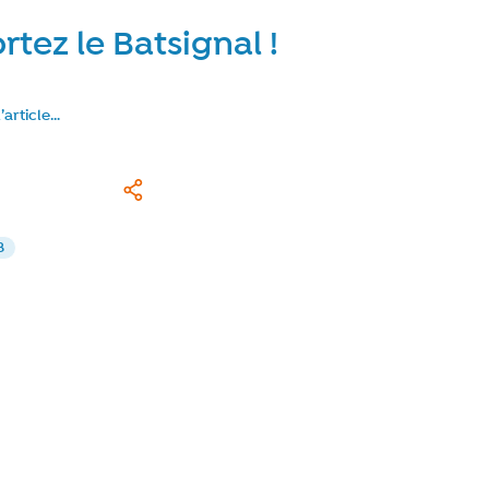
rtez le Batsignal !
l’article…
gir
J’aime
Partager
8
ime