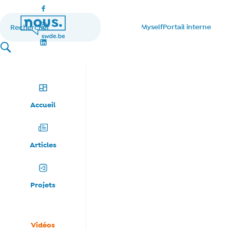
Réseaux sociaux
Facebook
Rechercher
Myself
Portail interne
Instagram
nous.swde
LinkedIn
search
Accueil
Articles
Projets
Vidéos