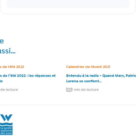
re
ussi…
e :
 de l'été 2022
Catégorie :
Calendrier de l'Avent 2021
 de l’été 2022 : les réponses et
Entendu à la radio - Quand Marc, Patric
ts
Lorena se confient...
 de lecture
1 min de lecture
La Société Wallonne des Eaux