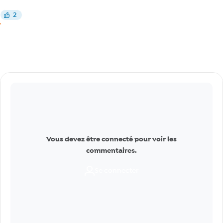
Réagir
2
J’aime
J’aime
Commentaires
Vous devez être connecté pour voir les
commentaires.
Se connecter