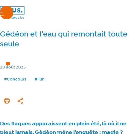
nous.swde
menu
Gédéon et l’eau qui remontait toute
seule
Concours de l'été 2025
< 1 min de lecture
Temps de lecture
Catégorie
20 août 2025
Date de publication
Tags
#Concours
#Fun
Imprimer cet article
Partager
Des flaques apparaissent en plein été, là où il ne
pleut jamais. Gédéon mène l’enquête : magie ?