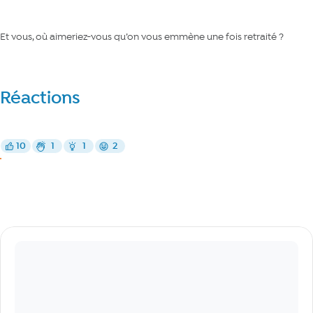
Et vous, où aimeriez-vous qu’on vous emmène une fois retraité ?
Réactions
Réagir
10
1
1
2
J’aime
Bravo
Malin
Drôle
J’aime
Commentaires