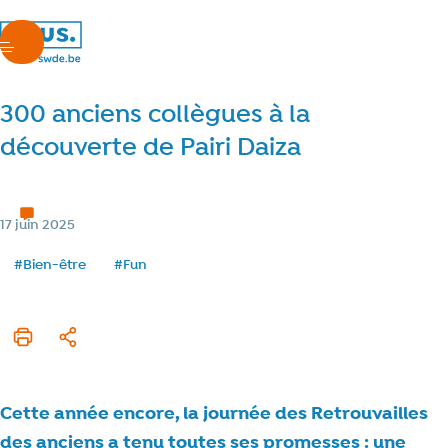
nous.swde
menu
300 anciens collègues à la
découverte de Pairi Daiza
Y'a pas que le boulot...
< 1 min de lecture
Temps de lecture
Catégorie
17 juin 2025
Date de publication
Tags
#Bien-être
#Fun
Imprimer cet article
Partager
Cette année encore, la journée des Retrouvailles
des anciens a tenu toutes ses promesses : une