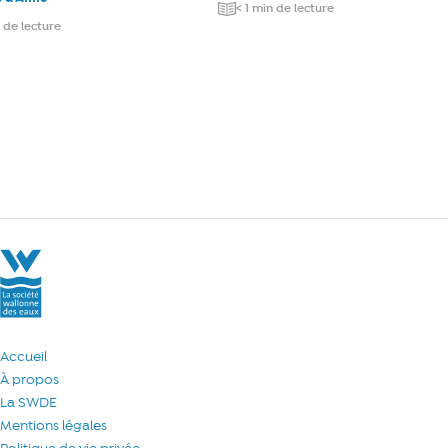
< 1 min de lecture
 de lecture
La Société Wallonne des Eaux
Accueil
À propos
La SWDE
Mentions légales