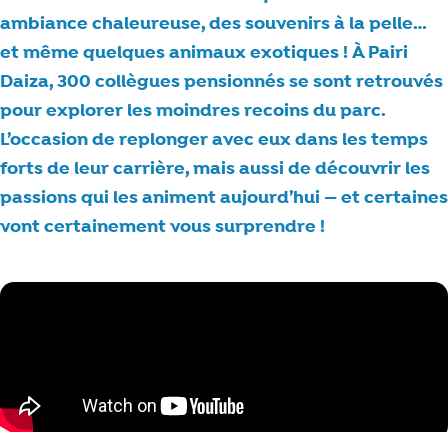
ambiance chaleureuse, des souvenirs à la pelle…
et même quelques animaux exotiques ! À Pairi
Daiza, 300 collègues pensionnés se sont retrouvés
pour explorer les moindres recoins du parc.
L’occasion de replonger avec eux dans les temps
forts de leur carrière, mais aussi de découvrir les
passions qui les animent aujourd’hui — et certaines
vont certainement vous surprendre !