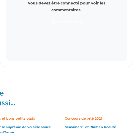
Vous devez être connecté pour voir les
commentaires.
Se connecter
re
ussi…
e :
 et bons petits plats
Catégorie :
Concours de l'été 2021
: le suprême de volaille sauce
Semaine 9 : on finit en beauté...
e d’Anne