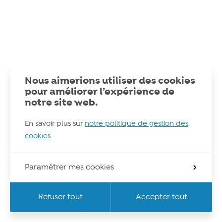
Unmute
Pause
Nous aimerions utiliser des cookies
pour améliorer l’expérience de
notre site web.
En savoir plus sur
notre politique de gestion des
cookies
Paramétrer mes cookies
Refuser tout
Accepter tout