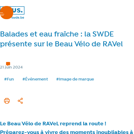
nous.swde
menu
Balades et eau fraîche : la SWDE
présente sur le Beau Vélo de RAVel
Chez nous
< 1 min de lecture
Temps de lecture
Catégorie
21 juin 2024
Date de publication
Tags
#Fun
#Événement
#Image de marque
Imprimer cet article
Partager
Le Beau Vélo de RAVeL reprend la route !
Préparez-vous à vivre des moments inoubliables à