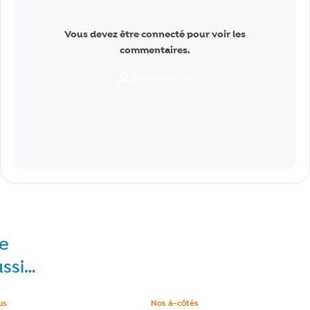
Vous devez être connecté pour voir les
commentaires.
Se connecter
re
ussi…
e :
us
Catégorie :
Nos à-côtés