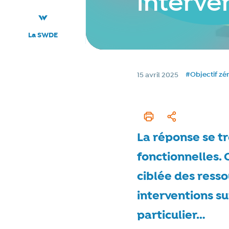
interven
La SWDE
Tags
Date de publication
#Objectif zé
15 avril 2025
Imprimer cet articl
Partager
La réponse se t
fonctionnelles. 
ciblée des ressou
interventions su
particulier…