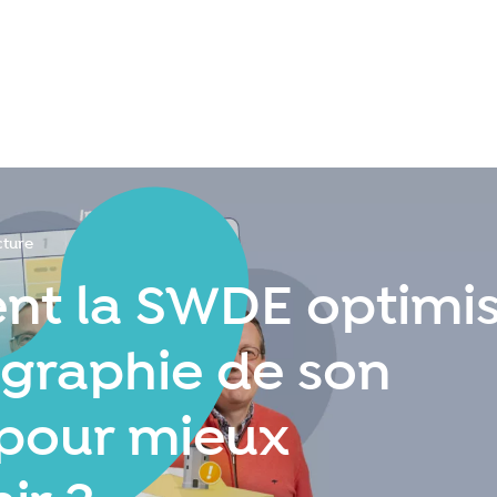
Se connecter
cture
ecture
t la SWDE optimi
ographie de son
 pour mieux