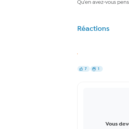
Qu'en avez-vous pensé
Réactions
Réagir
J’aime
7
1
J’aime
Bravo
Commentaires
Vous dev