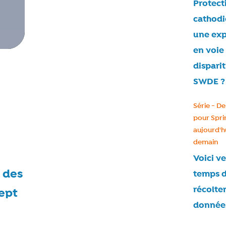
Protect
cathodi
une exp
en voie
disparit
SWDE ?
Catégorie
Série - De
pour Spri
aujourd'hu
demain
Voici ve
é des
temps 
récolter
cept
donnée