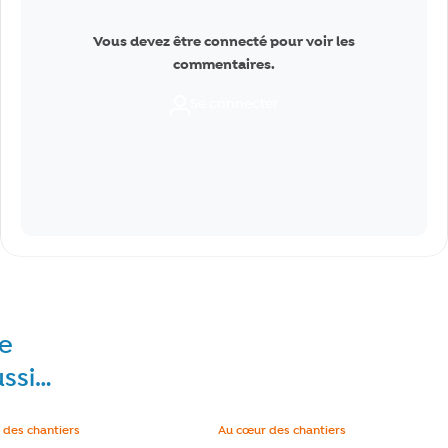
Vous devez être connecté pour voir les
commentaires.
Se connecter
re
ussi…
e :
 des chantiers
Catégorie :
Au cœur des chantiers