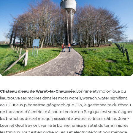
Château d’eau de Waret-la-Chaussée
. L’origine étymologique du
lieu trouve ses racines dans les mots wareis, warech, water signifiant
eau. Curieux pléonasme géographique. Elia, le gestionnaire du réseau
de transport d'électricité à haute tension en Belgique est venu élaguer
les branches des arbres qui passaient au-dessus de ses câbles. Jean-
Léon et Geoffrey ont vérifié la bonne remise en état du terrain après
les travaux. Tout est en ordre, ici, eau et électricité font bon ménage.