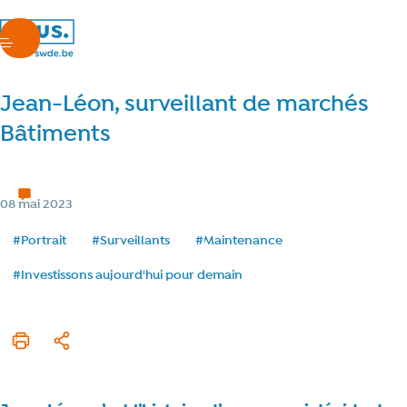
nous.swde
menu
Jean-Léon, surveillant de marchés
Bâtiments
Une journée avec...
7 min de lecture
Temps de lecture
Catégorie
08 mai 2023
Date de publication
Tags
#Portrait
#Surveillants
#Maintenance
#Investissons aujourd'hui pour demain
Imprimer cet article
Partager