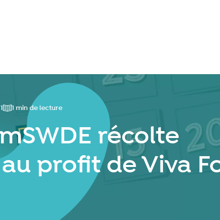
Se connecter
1
1 min de lecture
Temps de lecture
amSWDE récolte
au profit de Viva F