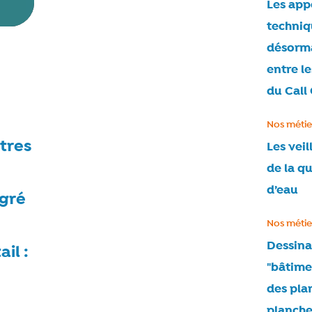
Les app
techniq
désorm
entre l
du Call
Catégorie
Nos métie
tres
Les veil
de la qu
d’eau
lgré
Catégorie
Nos métie
Dessina
il :
"bâtimen
des plan
planch