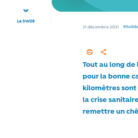
La SWDE
Tags
Date de publication
#Solida
21 décembre 2021
Imprimer cet articl
Partager
Tout au long de
pour la bonne ca
kilomètres sont 
la crise sanitai
remettre un chèq