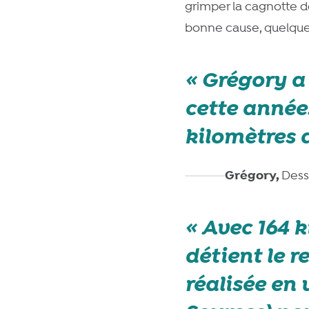
grimper la cagnotte des
bonne cause, quelques
Grégory a 
cette année.
kilomètres
Grégory,
Dess
Avec 164 k
détient le r
réalisée en 