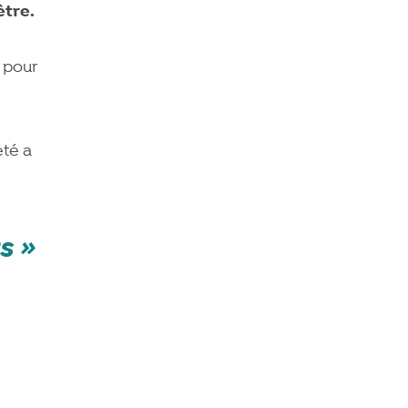
ètre.
 pour
été a
s