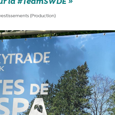
our la #TeamSWDE
vestissements (Production)