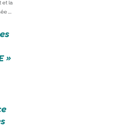
 et la
e ...
les
E
ce
es