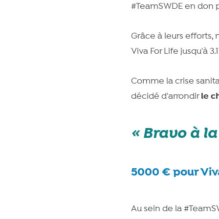
#TeamSWDE en don po
Grâce à leurs efforts,
Viva For Life jusqu'à 3.
Comme la crise sanitai
le c
décidé d'arrondir
Bravo à l
5000 € pour Viva 
Au sein de la #TeamSW