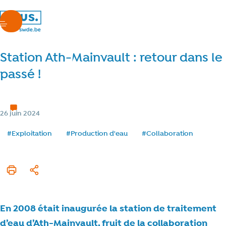
nous.swde
menu
Station Ath-Mainvault : retour dans le
passé !
Chez nous
3 min de lecture
Temps de lecture
Catégorie
26 juin 2024
Date de publication
Tags
#Exploitation
#Production d'eau
#Collaboration
Imprimer cet article
Partager
En 2008 était inaugurée la station de traitement
d’eau d’Ath-Mainvault, fruit de la collaboration