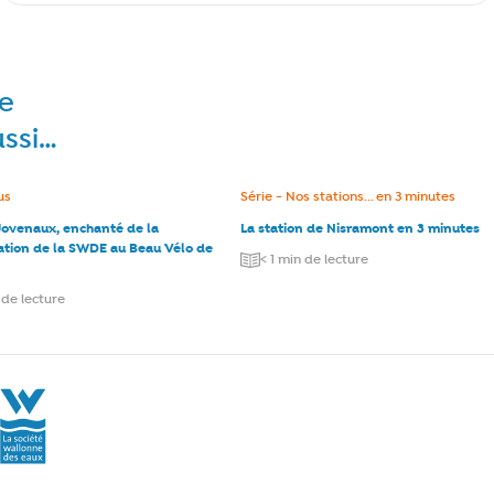
re
ussi…
e :
us
Catégorie :
Série - Nos stations... en 3 minutes
Jovenaux, enchanté de la
La station de Nisramont en 3 minutes
pation de la SWDE au Beau Vélo de
< 1 min de lecture
 de lecture
La Société Wallonne des Eaux