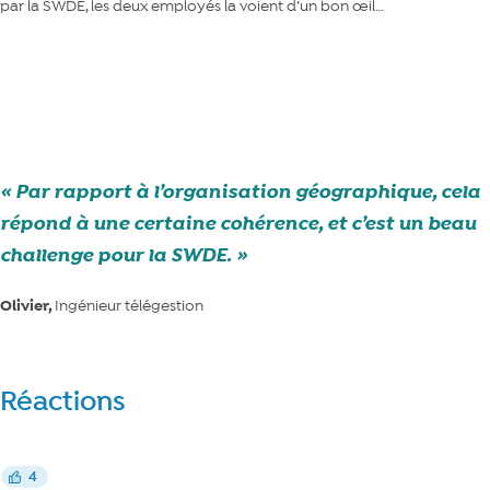
par la SWDE, les deux employés la voient d’un bon œil…
En savoir plus sur la collaboration Farys/SWDE
Par rapport à l’organisation géographique, cela
répond à une certaine cohérence, et c’est un beau
challenge pour la SWDE.
Olivier,
Ingénieur télégestion
Réactions
Réagir
4
J’aime