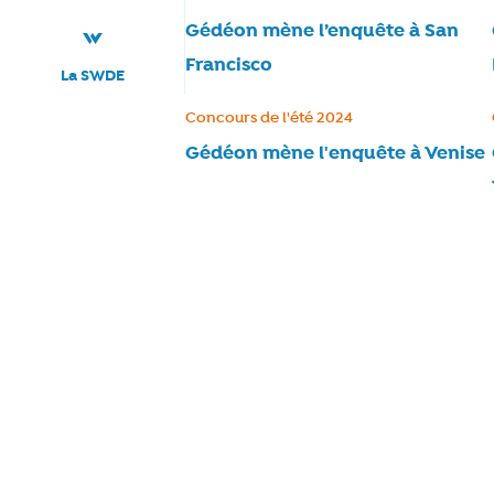
Gédéon mène l’enquête à San
Francisco
La SWDE
Catégorie :
Concours de l'été 2024
Gédéon mène l'enquête à Venise