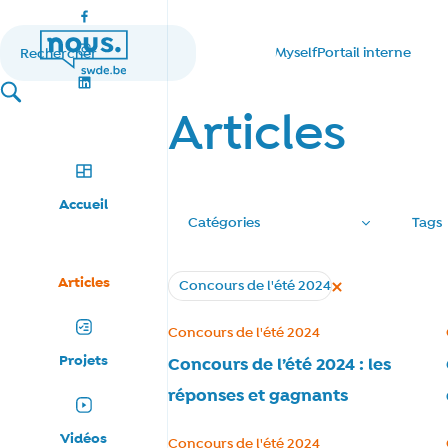
Réseaux sociaux
Facebook
Rechercher
Myself
Portail interne
Instagram
nous.swde
LinkedIn
search
Articles
Accueil
Catégories
Tags
Articles
Concours de l'été 2024
Supprimer le filtr
Tous les articles
Catégorie :
Concours de l'été 2024
Projets
Concours de l’été 2024 : les
réponses et gagnants
Vidéos
Catégorie :
Concours de l'été 2024