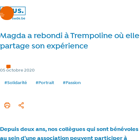
nous.swde
menu
Magda a rebondi à Trempoline où elle
partage son expérience
Nos à-côtés
3 min de lecture
Temps de lecture
Catégorie
05 octobre 2020
Date de publication
Tags
#Solidarité
#Portrait
#Passion
Imprimer cet article
Partager
Depuis deux ans, nos collègues qui sont bénévoles
au sein d’une association peuvent participer à