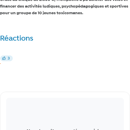
financer des activités ludiques, psychopédagogiques et sportives
pour un groupe de 10 jeunes toxicomanes.
Réactions
Réagir
3
J’aime
J’aime
Commentaires