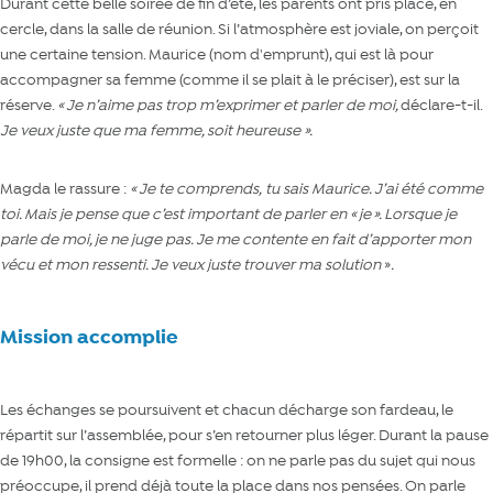
Durant cette belle soirée de fin d’été, les parents ont pris place, en
cercle, dans la salle de réunion. Si l’atmosphère est joviale, on perçoit
une certaine tension. Maurice (nom d'emprunt), qui est là pour
accompagner sa femme (comme il se plait à le préciser), est sur la
réserve.
« Je n’aime pas trop m’exprimer et parler de moi,
déclare-t-il.
Je veux juste que ma femme, soit
heureuse »
.
Magda le rassure :
« Je te comprend
s
,
tu sais Maurice. J’ai été comme
toi. Mais je pense que c’est important de parler en « je ». Lorsque je
parle de moi, je ne juge pas. Je me contente en fait d’apporter mon
vécu et mon ressenti. Je veux juste trouver ma solution
»
.
Mission accomplie
Les échanges se poursuivent et chacun décharge son fardeau, le
répartit sur l’assemblée, pour s’en retourner plus léger. Durant la pause
de 19h00, la consigne est formelle : on ne parle pas du sujet qui nous
préoccupe, il prend déjà toute la place dans nos pensées. On parle