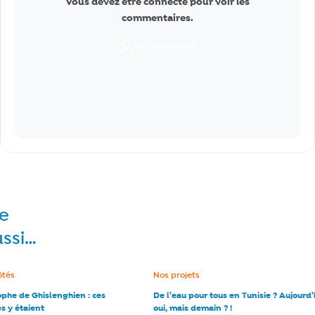
Vous devez être connecté pour voir les
commentaires.
Se connecter
re
ussi…
e :
ôtés
Catégorie :
Nos projets
ophe de Ghislenghien : ces
De l’eau pour tous en Tunisie ? Aujourd’
s y étaient
oui, mais demain ? !