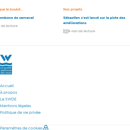
e :
que le boulot...
Catégorie :
Nos projets
rombone de carnaval
Sébastien s'est lancé sur la piste des
améliorations
 de lecture
4 min de lecture
La Société Wallonne des Eaux
Accueil
À propos
La SWDE
Mentions légales
Politique de vie privée
Paramètres de cookies