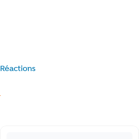
Réactions
Réagir
J’aime
Commentaires