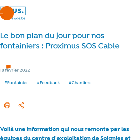
nous.swde
menu
Le bon plan du jour pour nos
fontainiers : Proximus SOS Cable
Nos métiers
1 min de lecture
Temps de lecture
Catégorie
18 février 2022
Date de publication
Tags
#Fontainier
#Feedback
#Chantiers
Imprimer cet article
Partager
Voilà une information qui nous remonte par les
équipes du centre d'exploitation de Soignies et