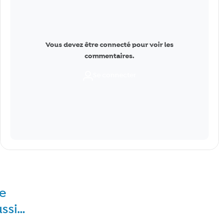
Vous devez être connecté pour voir les
commentaires.
Se connecter
re
ussi…