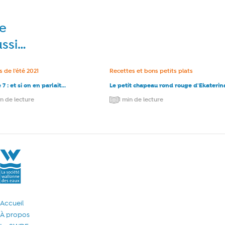
re
ussi…
e :
 de l'été 2021
Catégorie :
Recettes et bons petits plats
 : et si on en parlait...
Le petit chapeau rond rouge d'Ekaterin
in de lecture
1 min de lecture
La Société Wallonne des Eaux
Accueil
À propos