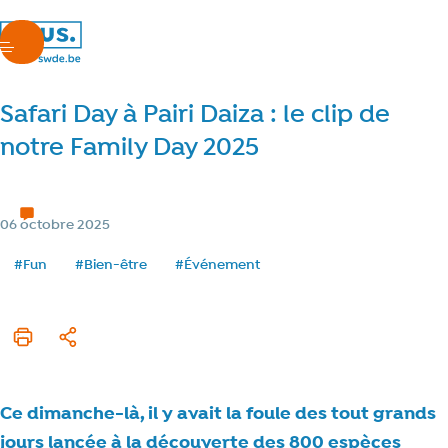
nous.swde
menu
Safari Day à Pairi Daiza : le clip de
notre Family Day 2025
Nos à-côtés
1 min de lecture
Temps de lecture
Catégorie
06 octobre 2025
Date de publication
Tags
#Fun
#Bien-être
#Événement
Imprimer cet article
Partager
Ce dimanche-là, il y avait la foule des tout grands
jours lancée à la découverte des 800 espèces