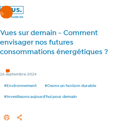
nous.swde
menu
Vues sur demain - Comment
envisager nos futures
consommations énergétiques ?
Notre avenir
1 min de lecture
Temps de lecture
Catégorie
26 septembre 2024
Date de publication
Tags
#Environnement
#Osons un horizon durable
#Investissons aujourd'hui pour demain
Imprimer cet article
Partager