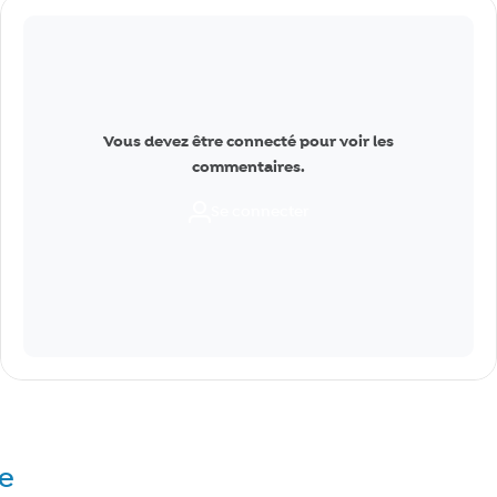
Commentaires
Vous devez être connecté pour voir les
commentaires.
Se connecter
re