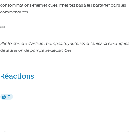
consommations énergétiques, n'hésitez pas à les partager dans les
commentaires.
***
Photo en-tête d'article : pompes, tuyauteries et tableaux électriques
de la station de pompage de Jambes
Réactions
Réagir
7
J’aime
J’aime