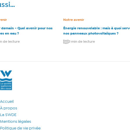
ussi…
e :
venir
Catégorie :
Notre avenir
r demain - Quel avenir pour nos
Énergie renouvelable : mais à quoi ser
es en eau ?
nos panneaux photovoltaïques ?
in de lecture
3 min de lecture
La Société Wallonne des Eaux
Accueil
À propos
La SWDE
Mentions légales
Politique de vie privée