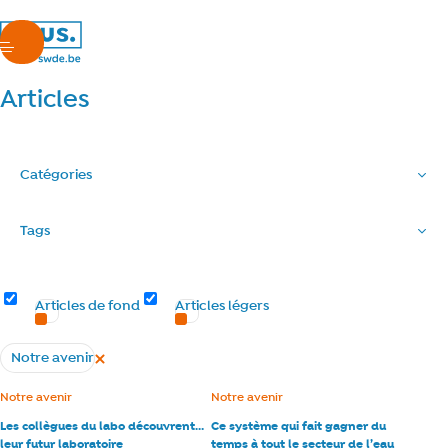
nous.swde
menu
Articles
Catégories
Tags
Types d’articles
Articles de fond
Articles légers
Notre avenir
Supprimer le filtre
Tous les articles
Catégorie :
Notre avenir
Catégorie :
Notre avenir
Les collègues du labo découvrent…
Ce système qui fait gagner du
leur futur laboratoire
temps à tout le secteur de l’eau