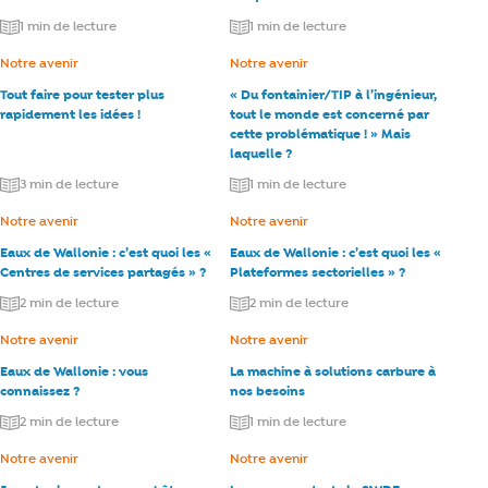
1 min de lecture
1 min de lecture
Catégorie :
Notre avenir
Catégorie :
Notre avenir
Tout faire pour tester plus
« Du fontainier/TIP à l’ingénieur,
rapidement les idées !
tout le monde est concerné par
cette problématique ! » Mais
laquelle ?
3 min de lecture
1 min de lecture
Catégorie :
Notre avenir
Catégorie :
Notre avenir
Eaux de Wallonie : c’est quoi les «
Eaux de Wallonie : c’est quoi les «
Centres de services partagés » ?
Plateformes sectorielles » ?
2 min de lecture
2 min de lecture
Catégorie :
Notre avenir
Catégorie :
Notre avenir
Eaux de Wallonie : vous
La machine à solutions carbure à
connaissez ?
nos besoins
2 min de lecture
1 min de lecture
Catégorie :
Notre avenir
Catégorie :
Notre avenir