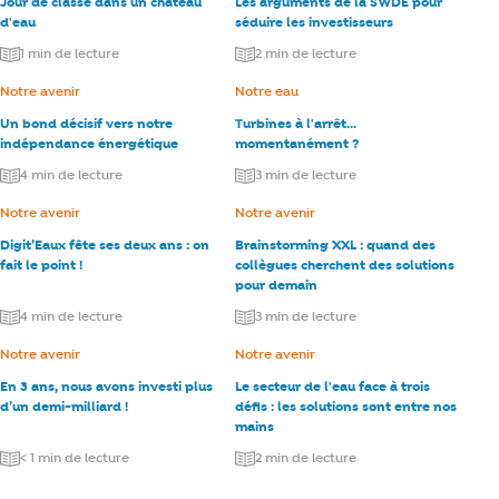
Jour de classe dans un château
Les arguments de la SWDE pour
d'eau
séduire les investisseurs
1 min de lecture
2 min de lecture
Catégorie :
Notre avenir
Catégorie :
Notre eau
Un bond décisif vers notre
Turbines à l'arrêt...
indépendance énergétique
momentanément ?
4 min de lecture
3 min de lecture
Catégorie :
Notre avenir
Catégorie :
Notre avenir
Digit’Eaux fête ses deux ans : on
Brainstorming XXL : quand des
fait le point !
collègues cherchent des solutions
pour demain
4 min de lecture
3 min de lecture
Catégorie :
Notre avenir
Catégorie :
Notre avenir
En 3 ans, nous avons investi plus
Le secteur de l'eau face à trois
d’un demi-milliard !
défis : les solutions sont entre nos
mains
< 1 min de lecture
2 min de lecture