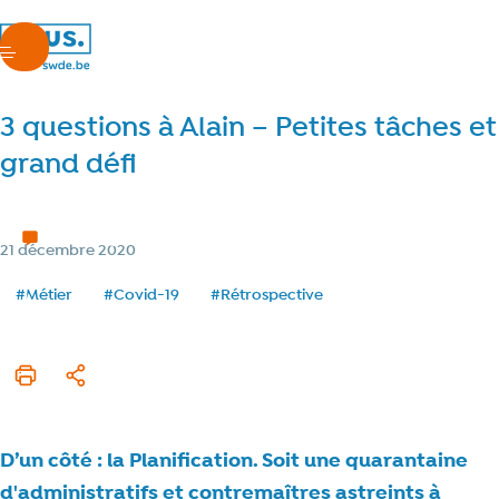
nous.swde
menu
3 questions à Alain – Petites tâches et
grand défi
Covid-19
3 min de lecture
Temps de lecture
Catégorie
21 décembre 2020
Date de publication
Tags
#Métier
#Covid-19
#Rétrospective
Imprimer cet article
Partager
D’un côté : la Planification. Soit une quarantaine
d'administratifs et contremaîtres astreints à