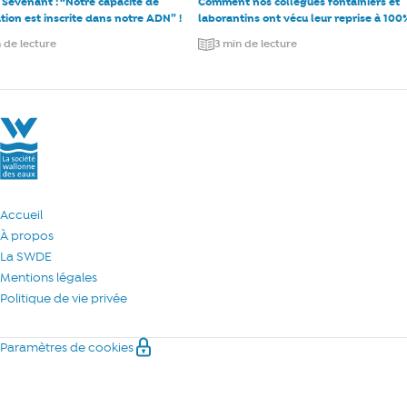
 Sevenant : “Notre capacité de
Comment nos collègues fontainiers et
tion est inscrite dans notre ADN” !
laborantins ont vécu leur reprise à 100
 de lecture
3 min de lecture
La Société Wallonne des Eaux
Accueil
À propos
La SWDE
Mentions légales
Politique de vie privée
Paramètres de cookies