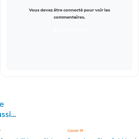
Vous devez être connecté pour voir les
commentaires.
Se connecter
re
ussi…
e :
9
Catégorie :
Covid-19