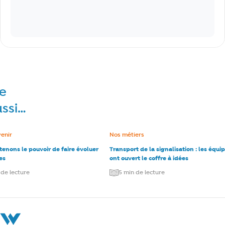
re
ussi…
e :
venir
Catégorie :
Nos métiers
enons le pouvoir de faire évoluer
Transport de la signalisation : les équi
es
ont ouvert le coffre à idées
 de lecture
5 min de lecture
La Société Wallonne des Eaux