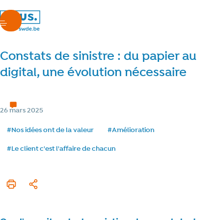
nous.swde
menu
Constats de sinistre : du papier au
digital, une évolution nécessaire
Chez nous
5 min de lecture
Temps de lecture
Catégorie
26 mars 2025
Date de publication
Tags
#Nos idées ont de la valeur
#Amélioration
#Le client c'est l'affaire de chacun
Imprimer cet article
Partager