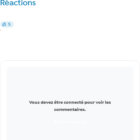
Réactions
Réagir
5
J’aime
J’aime
Commentaires
Vous devez être connecté pour voir les
commentaires.
Se connecter