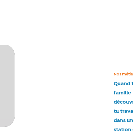
Catégorie
Nos métie
Quand 
famille
découv
tu trava
dans u
station