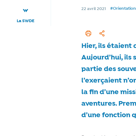
Tags
Date de publication
#Orientation
22 avril 2021
La SWDE
Imprimer cet articl
Partager
Hier, ils étaien
Aujourd’hui, ils
partie des souve
l’exerçaient n’o
la fin d’une mis
aventures. Premi
d’une fonction qu