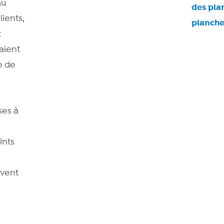
au
des plan
ients,
planch
t
aient
e de
ses à
ints
uvent