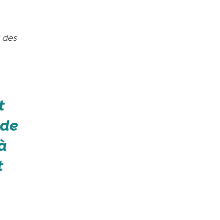
s des
t
 de
à
t