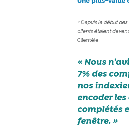
Une plus-value 
« D
epuis le début des
clients étaient deve
Clientèle.
Nous n’av
7% des compt
nos indexier
encoder les 
complétés e
fenêtre.