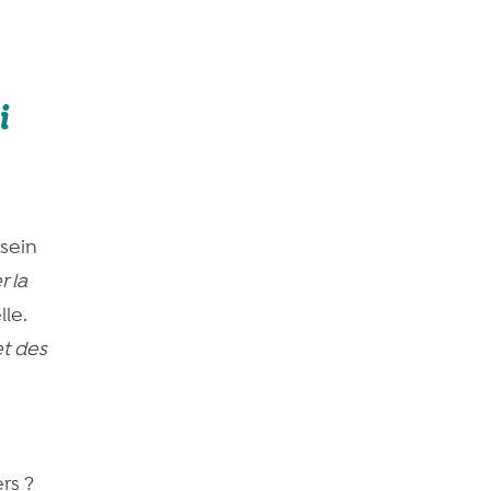
i
 sein
r la
le.
et des
rs ?