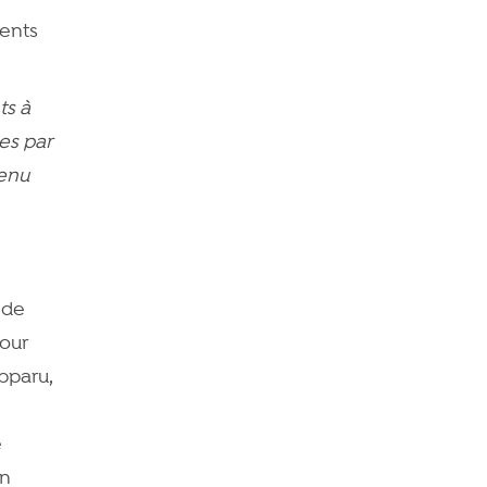
ients
ts à
es par
venu
 de
pour
pparu,
e
en