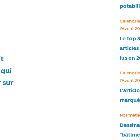
potabil
Catégorie
Calendrie
l'Avent 20
Le top 
articles
it
lus en 2
 qui
Catégorie
Calendrie
l'Avent 20
 sur
L’articl
marqué
Catégorie
Nos métie
Dessina
"bâtimen