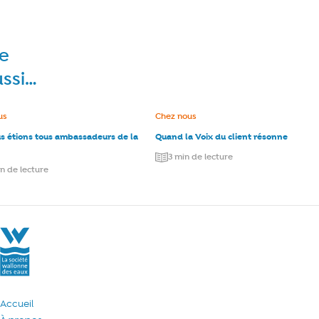
re
ussi…
e :
us
Catégorie :
Chez nous
us étions tous ambassadeurs de la
Quand la Voix du client résonne
3 min de lecture
in de lecture
La Société Wallonne des Eaux
Accueil