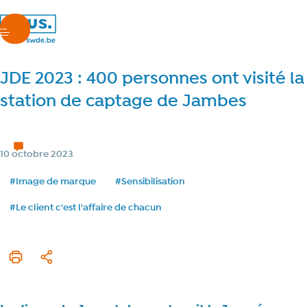
nous.swde
menu
JDE 2023 : 400 personnes ont visité la
station de captage de Jambes
Chez nous
2 min de lecture
Temps de lecture
Catégorie
10 octobre 2023
Date de publication
Tags
#Image de marque
#Sensibilisation
#Le client c'est l'affaire de chacun
Imprimer cet article
Partager