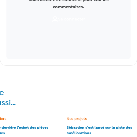
Vous devez être connecté pour voir les
commentaires.
Se connecter
re
ussi…
e :
iers
Catégorie :
Nos projets
é derrière l’achat des pièces
Sébastien s'est lancé sur la piste des
ues
améliorations