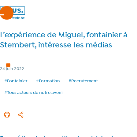
nous.swde
menu
L’expérience de Miguel, fontainier à
Stembert, intéresse les médias
Chez nous
2 min de lecture
Temps de lecture
Catégorie
24 juin 2022
Date de publication
Tags
#Fontainier
#Formation
#Recrutement
#Tous acteurs de notre avenir
Imprimer cet article
Partager