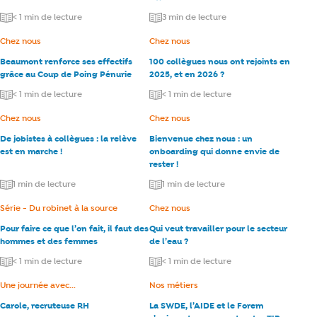
< 1 min de lecture
3 min de lecture
Catégorie :
Chez nous
Catégorie :
Chez nous
Beaumont renforce ses effectifs
100 collègues nous ont rejoints en
grâce au Coup de Poing Pénurie
2025, et en 2026 ?
< 1 min de lecture
< 1 min de lecture
Catégorie :
Chez nous
Catégorie :
Chez nous
De jobistes à collègues : la relève
Bienvenue chez nous : un
est en marche !
onboarding qui donne envie de
rester !
1 min de lecture
1 min de lecture
Catégorie :
Série - Du robinet à la source
Catégorie :
Chez nous
Pour faire ce que l’on fait, il faut des
Qui veut travailler pour le secteur
hommes et des femmes
de l’eau ?
< 1 min de lecture
< 1 min de lecture
Catégorie :
Une journée avec...
Catégorie :
Nos métiers
Carole, recruteuse RH
La SWDE, l’AIDE et le Forem