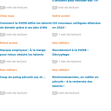
s’unissent pour recruter des TIP
6 min de lecture
1 min de lecture
Catégorie :
Chez nous
Catégorie :
Notre avenir
Comment la SWDE attire les talents
120 nouveaux collègues attendus
de demain grâce à ses jobs d'été
en 2024 !
2 min de lecture
< 1 min de lecture
Catégorie :
Notre avenir
Catégorie :
Nos métiers
Marque employeur : À la marge
Recrutement à la SWDE -
pour mieux séduire les talents
Décryptage
1 min de lecture
< 1 min de lecture
Catégorie :
Nos métiers
Catégorie :
Nos métiers
Coup de poing pénurie oui, et …
Electromécanicien, un métier en
pénurie - à la recherche des
talents !
2 min de lecture
3 min de lecture