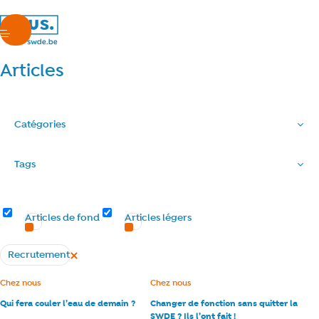
nous.swde
menu
Articles
Catégories
Tags
Types d’articles
Articles de fond
Articles légers
Recrutement
Supprimer le filtre
Tous les articles
Catégorie :
Chez nous
Catégorie :
Chez nous
Qui fera couler l’eau de demain ?
Changer de fonction sans quitter la
SWDE ? Ils l’ont fait !