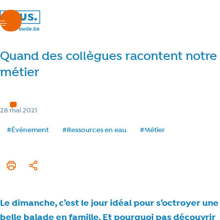
nous.swde
menu
Quand des collègues racontent notre
métier
Nos métiers
2 min de lecture
Temps de lecture
Catégorie
28 mai 2021
Date de publication
Tags
#Événement
#Ressources en eau
#Métier
Imprimer cet article
Partager
Le dimanche, c’est le jour idéal pour s’octroyer une
belle balade en famille. Et pourquoi pas découvrir