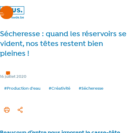
nous.swde
menu
Sécheresse : quand les réservoirs se
vident, nos têtes restent bien
pleines !
Nos métiers
4 min de lecture
Temps de lecture
Catégorie
16 juillet 2020
Date de publication
Tags
#Production d'eau
#Créativité
#Sécheresse
Imprimer cet article
Partager
Beaucoup d’entre nous ignorent le casse-tête