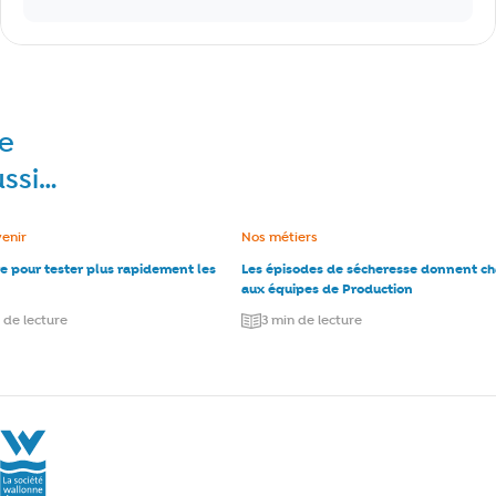
re
ussi…
e :
venir
Catégorie :
Nos métiers
re pour tester plus rapidement les
Les épisodes de sécheresse donnent c
aux équipes de Production
 de lecture
3 min de lecture
La Société Wallonne des Eaux