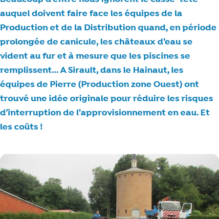
auquel doivent faire face les équipes de la
Production et de la Distribution quand, en période
prolongée de canicule, les châteaux d’eau se
vident au fur et à mesure que les piscines se
remplissent… A Sirault, dans le Hainaut, les
équipes de Pierre (Production zone Ouest) ont
trouvé une idée originale pour réduire les risques
d’interruption de l’approvisionnement en eau. Et
les coûts !