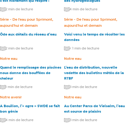
c’est Nisramont qui respire !
des hydrogéologues
2 min de lecture
4 min de lecture
Catégorie :
Série - De l'eau pour Sprimont,
Catégorie :
Série - De l'eau pour Sprimont,
aujourd'hui et demain
aujourd'hui et demain
Ôde aux détails du réseau d’eau
Voici venu le temps de récolter les
données
2 min de lecture
< 1 min de lecture
Catégorie :
Notre eau
Catégorie :
Notre eau
Quand le remplissage des piscines
L’eau de distribution, nouvelle
nous donne des bouffées de
vedette des bulletins météo de la
chaleur
RTBF
1 min de lecture
3 min de lecture
Catégorie :
Notre avenir
Catégorie :
Notre eau
A Bouillon, l’« ogre » SWDE se fait
Au Center Parcs de Vielsalm, l’eau
bon génie
est source de plaisirs
4 min de lecture
3 min de lecture