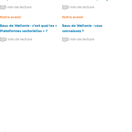
1 min de lecture
2 min de lecture
Catégorie :
Notre avenir
Catégorie :
Notre avenir
Eaux de Wallonie : c’est quoi les «
Eaux de Wallonie : vous
Plateformes sectorielles » ?
connaissez ?
2 min de lecture
2 min de lecture