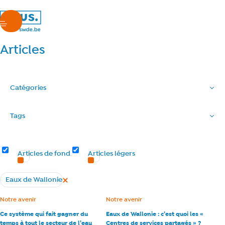
nous.swde
menu
Articles
Catégories
Tags
Types d’articles
Articles de fond
Articles légers
Eaux de Wallonie
Supprimer le filtre
Tous les articles
Catégorie :
Notre avenir
Catégorie :
Notre avenir
Ce système qui fait gagner du
Eaux de Wallonie : c’est quoi les «
temps à tout le secteur de l’eau
Centres de services partagés » ?