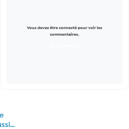
Vous devez être connecté pour voir les
commentaires.
Se connecter
re
ussi…