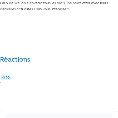
Eaux de Wallonie enverra tous les mois une newsletter avec leurs
dernières actualités. Cela vous intéresse ?
Je m’inscris à leur newsletter
Réactions
Réagir
10
J’aime
J’aime
Commentaires