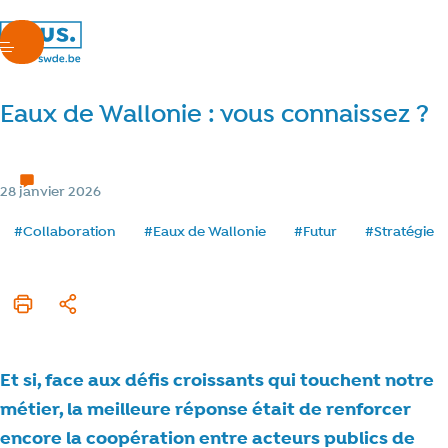
nous.swde
menu
Eaux de Wallonie : vous connaissez ?
Notre avenir
2 min de lecture
Temps de lecture
Catégorie
28 janvier 2026
Date de publication
Tags
#Collaboration
#Eaux de Wallonie
#Futur
#Stratégie
Imprimer cet article
Partager
Et si, face aux défis croissants qui touchent notre
métier, la meilleure réponse était de renforcer
encore la coopération entre acteurs publics de