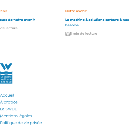
e :
venir
Catégorie :
Notre avenir
eurs de notre avenir
La machine à solutions carbure à nos
besoins
 de lecture
1 min de lecture
La Société Wallonne des Eaux
Accueil
À propos
La SWDE
Mentions légales
Politique de vie privée