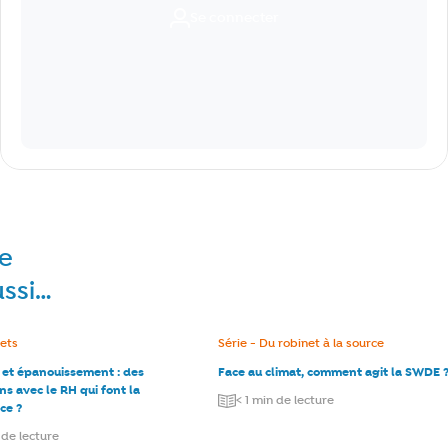
Se connecter
re
ussi…
e :
jets
Catégorie :
Série - Du robinet à la source
e et épanouissement : des
Face au climat, comment agit la SWDE 
ns avec le RH qui font la
< 1 min de lecture
ce ?
 de lecture