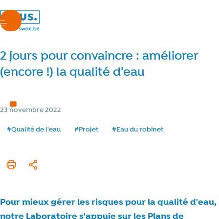
nous.swde
menu
2 jours pour convaincre : améliorer
(encore !) la qualité d’eau
Nos projets
3 min de lecture
Temps de lecture
Catégorie
23 novembre 2022
Date de publication
Tags
#Qualité de l'eau
#Projet
#Eau du robinet
Imprimer cet article
Partager
Pour mieux gérer les risques pour la qualité d'eau,
notre Laboratoire s'appuie sur les Plans de