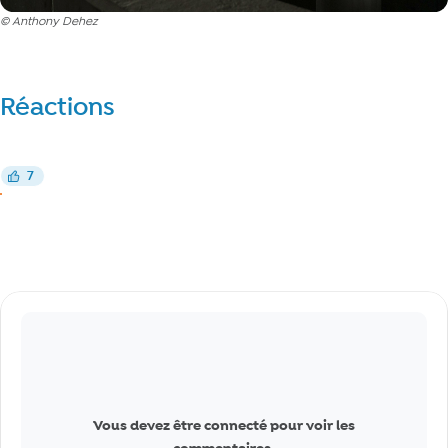
© Anthony Dehez
Réactions
Réagir
7
J’aime
J’aime
Commentaires
Vous devez être connecté pour voir les