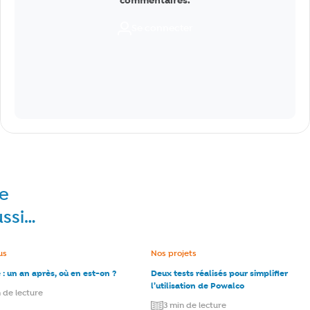
commentaires.
Se connecter
re
ussi…
e :
us
Catégorie :
Nos projets
: un an après, où en est-on ?
Deux tests réalisés pour simplifier
l’utilisation de Powalco
 de lecture
3 min de lecture