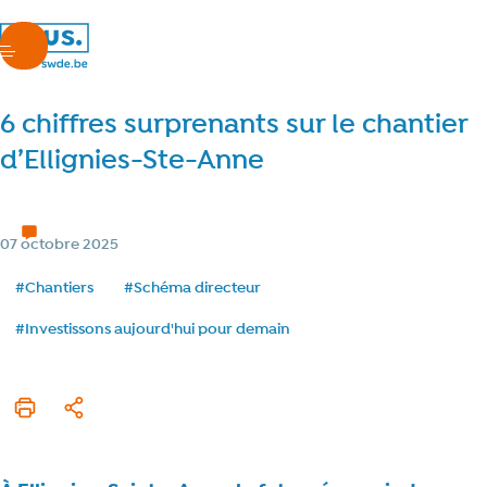
nous.swde
menu
6 chiffres surprenants sur le chantier
d’Ellignies-Ste-Anne
Au cœur des chantiers
1 min de lecture
Temps de lecture
Catégorie
07 octobre 2025
Date de publication
Tags
#Chantiers
#Schéma directeur
#Investissons aujourd'hui pour demain
Imprimer cet article
Partager