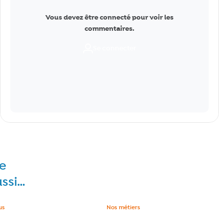
Vous devez être connecté pour voir les
commentaires.
Se connecter
re
ussi…
e :
us
Catégorie :
Nos métiers