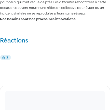
pour ceux qui l'ont vécue de près. Les difficultés rencontrées à cette
occasion peuvent nourrir une réflexion collective pour éviter qu’un
incident similaire ne se reproduise ailleurs sur le réseau.
Nos besoins sont nos prochaines innovations.
Réactions
Réagir
2
J’aime
J’aime
Commentaires