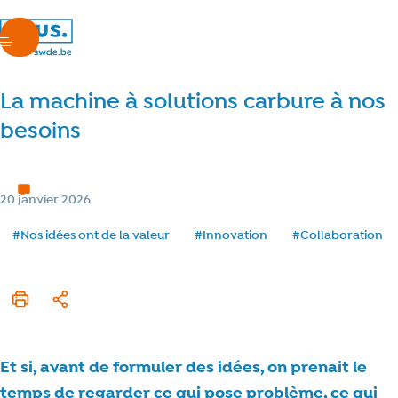
nous.swde
menu
La machine à solutions carbure à nos
besoins
Notre avenir
1 min de lecture
Temps de lecture
Catégorie
20 janvier 2026
Date de publication
Tags
#Nos idées ont de la valeur
#Innovation
#Collaboration
Imprimer cet article
Partager
Et si, avant de formuler des idées, on prenait le
temps de regarder ce qui pose problème, ce qui