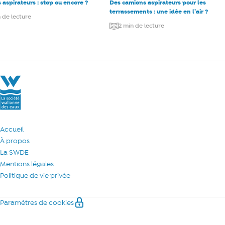
aspirateurs : stop ou encore ?
Des camions aspirateurs pour les
terrassements : une idée en l’air ?
 de lecture
2 min de lecture
La Société Wallonne des Eaux
Accueil
À propos
La SWDE
Mentions légales
Politique de vie privée
Paramètres de cookies