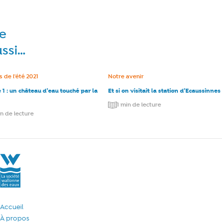
re
ussi…
e :
 de l'été 2021
Catégorie :
Notre avenir
1 : un château d’eau touché par la
Et si on visitait la station d’Ecaussinnes
1 min de lecture
in de lecture
La Société Wallonne des Eaux
Accueil
À propos