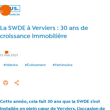
nous.swde
menu
La SWDE à Verviers : 30 ans de
croissance immobilière
Chez nous
2 min de lecture
Temps de lecture
Catégorie
12 mai 2021
Date de publication
Tags
#Histoire
#Événement
#Patrimoine
Imprimer cet article
Partager
Cette année, cela fait 30 ans que la SWDE s’est
installée en plein cœur de Verviers. L’occasion de