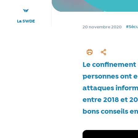
La SWDE
Tags
Date de publication
#Sécu
20 novembre 2020
Imprimer cet articl
Partager
Le confinement 
personnes ont 
attaques inform
entre 2018 et 20
bons conseils en 