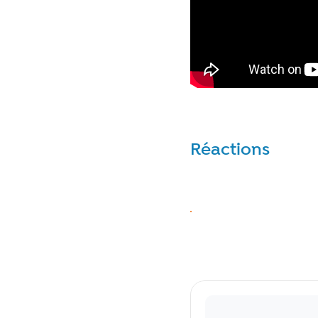
Réactions
Réagir
J’aime
Commentaires