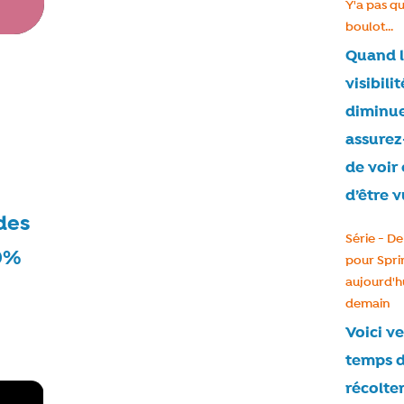
Catégorie
Y'a pas qu
boulot...
Quand 
visibilit
diminue
assurez
de voir 
d’être v
des
Catégorie
Série - De
30%
pour Spri
aujourd'hu
demain
Voici ve
temps 
récolter