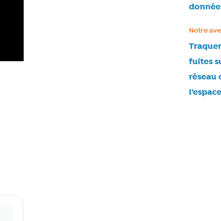
donnée
Catégorie
Notre ave
Traquer
fuites s
réseau 
l’espace