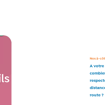
Catégorie
Nos à-côt
A votre 
combie
ls
respect
distance
route ?