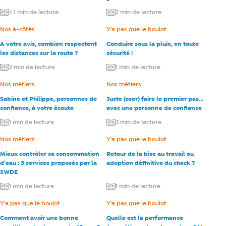
< 1 min de lecture
2 min de lecture
Catégorie :
Nos à-côtés
Catégorie :
Y'a pas que le boulot...
A votre avis, combien respectent
Conduire sous la pluie, en toute
les distances sur la route ?
sécurité !
2 min de lecture
1 min de lecture
Catégorie :
Nos métiers
Catégorie :
Nos métiers
Sabine et Philippe, personnes de
Juste (oser) faire le premier pas…
confiance, à votre écoute
avec une personne de confiance
1 min de lecture
3 min de lecture
Catégorie :
Nos métiers
Catégorie :
Y'a pas que le boulot...
Mieux contrôler sa consommation
Retour de la bise au travail ou
d’eau : 3 services proposés par la
adoption définitive du check ?
SWDE
1 min de lecture
1 min de lecture
Catégorie :
Y'a pas que le boulot...
Catégorie :
Y'a pas que le boulot...
Comment avoir une bonne
Quelle est la performance