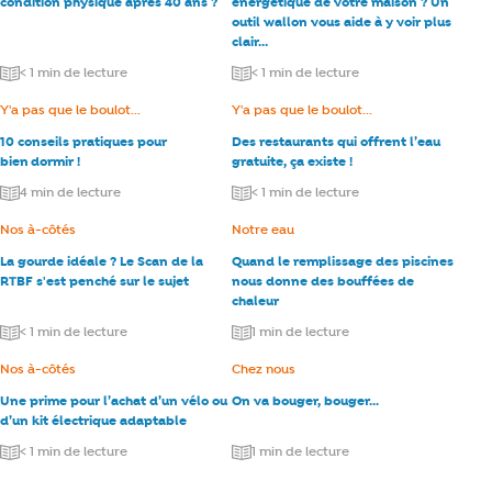
condition physique après 40 ans ?
énergétique de votre maison ? Un
outil wallon vous aide à y voir plus
clair…
< 1 min de lecture
< 1 min de lecture
Catégorie :
Y'a pas que le boulot...
Catégorie :
Y'a pas que le boulot...
10 conseils pratiques pour
Des restaurants qui offrent l’eau
bien dormir !
gratuite, ça existe !
4 min de lecture
< 1 min de lecture
Catégorie :
Nos à-côtés
Catégorie :
Notre eau
La gourde idéale ? Le Scan de la
Quand le remplissage des piscines
RTBF s'est penché sur le sujet
nous donne des bouffées de
chaleur
< 1 min de lecture
1 min de lecture
Catégorie :
Nos à-côtés
Catégorie :
Chez nous
Une prime pour l’achat d’un vélo ou
On va bouger, bouger...
d’un kit électrique adaptable
< 1 min de lecture
1 min de lecture