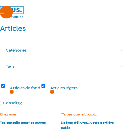
nous.swde
menu
Articles
Catégories
Tags
Types d’articles
Articles de fond
Articles légers
Conseils
Supprimer le filtre
Tous les articles
Catégorie :
Chez nous
Catégorie :
Y'a pas que le boulot...
Tes conseils pour les autres
Libérer, délivrer… votre portière
gelée