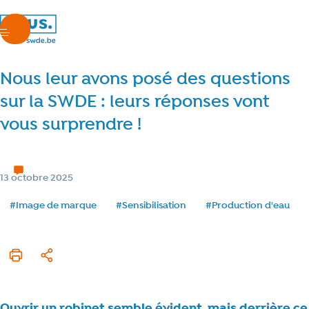
nous.swde
menu
Nous leur avons posé des questions
sur la SWDE : leurs réponses vont
vous surprendre !
Chez nous
< 1 min de lecture
Temps de lecture
Catégorie
13 octobre 2025
Date de publication
Tags
#Image de marque
#Sensibilisation
#Production d'eau
Imprimer cet article
Partager
Ouvrir un robinet semble évident, mais derrière ce