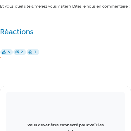
Et vous, quel site aimeriez vous visiter ? Dites le nous en commentaire !
Réactions
Réagir
6
2
1
J’aime
Bravo
Drôle
J’aime
Commentaires
Vous devez être connecté pour voir les