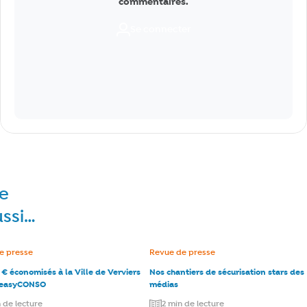
commentaires.
Se connecter
re
ussi…
e :
e presse
Catégorie :
Revue de presse
€ économisés à la Ville de Verviers
Nos chantiers de sécurisation stars des
 easyCONSO
médias
 de lecture
2 min de lecture