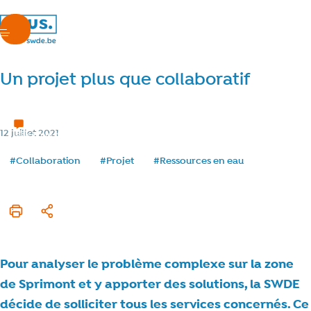
nous.swde
menu
Un projet plus que collaboratif
Série - De l'eau pour Sprimont, aujourd'hui et demain
Catégorie
12 juillet 2021
Date de publication
< 1 min de lecture
Temps de lecture
Tags
#Collaboration
#Projet
#Ressources en eau
Imprimer cet article
Partager
Pour analyser le problème complexe sur la zone
de Sprimont et y apporter des solutions, la SWDE
décide de solliciter tous les services concernés. Ce