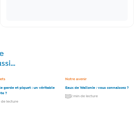
re
ussi…
e :
jets
Catégorie :
Notre avenir
de garde et piquet : un véritable
Eaux de Wallonie : vous connaissez ?
te ?
2 min de lecture
 de lecture