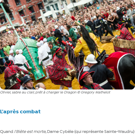
Olivier, sabre au clair, prêt à charger le Dragon © Gregory Mathelot
L'après combat
Quand
l'Biète est morte
, Dame Cybèle (qui représente Sainte-Waudru)