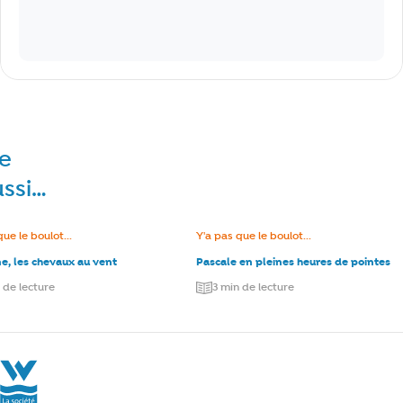
re
ussi…
e :
que le boulot...
Catégorie :
Y'a pas que le boulot...
e, les chevaux au vent
Pascale en pleines heures de pointes
 de lecture
3 min de lecture
La Société Wallonne des Eaux