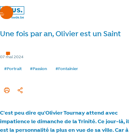
nous.swde
menu
Une fois par an, Olivier est un Saint
Y'a pas que le boulot...
5 min de lecture
Temps de lecture
Catégorie
07 mai 2024
Date de publication
Tags
#Portrait
#Passion
#Fontainier
Imprimer cet article
Partager
C'est peu dire qu'Olivier Tournay attend avec
impatience le dimanche de la Trinité. Ce jour-là, il
est la personnalité la plus en vue de sa ville. Car à