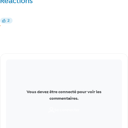
Réactions
Réagir
2
J’aime
J’aime
Commentaires
Vous devez être connecté pour voir les
commentaires.
Se connecter