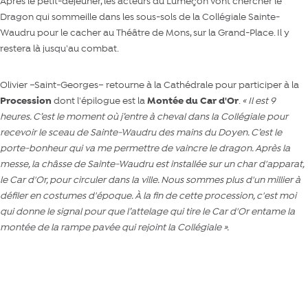
Après le petit-déjeûner, les acteurs du Lumeçon vont chercher le
Dragon qui sommeille dans les sous-sols de la Collégiale Sainte-
Waudru pour le cacher au Théâtre de Mons, sur la Grand-Place. Il y
restera là jusqu'au combat.
Olivier –Saint-Georges– retourne à la Cathédrale pour participer à la
Procession
dont l'épilogue est la
Montée du Car d'Or
.
« Il est 9
heures. C’est le moment où j’entre à cheval dans la Collégiale pour
recevoir le sceau de Sainte-Waudru des mains du Doyen. C’est le
porte-bonheur qui va me permettre de vaincre le dragon. Après la
messe, la châsse de Sainte-Waudru est installée sur un char d'apparat,
le Car d'Or, pour circuler dans la ville. Nous sommes plus d'un millier à
défiler en costumes d'époque. À la fin de cette procession, c'est moi
qui donne le signal pour que l’attelage qui tire le Car d'Or entame la
montée de la rampe pavée qui rejoint la Collégiale ».
Notre article sur Laurence, l'épouse de Saint-Georges