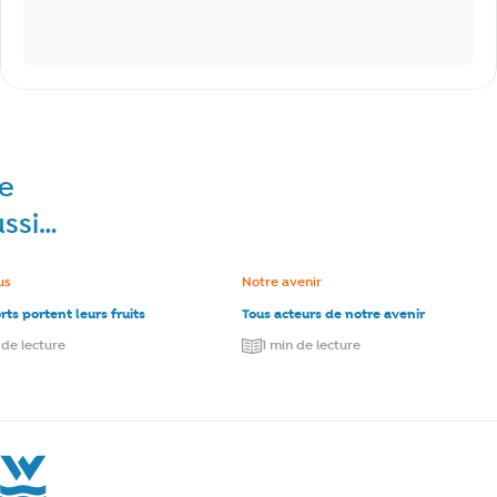
re
ussi…
e :
us
Catégorie :
Notre avenir
rts portent leurs fruits
Tous acteurs de notre avenir
 de lecture
1 min de lecture
La Société Wallonne des Eaux