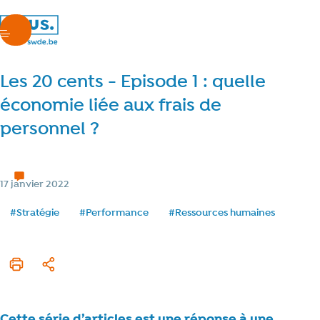
nous.swde
menu
Les 20 cents - Episode 1 : quelle
économie liée aux frais de
personnel ?
Nos projets
2 min de lecture
Temps de lecture
Catégorie
17 janvier 2022
Date de publication
Tags
#Stratégie
#Performance
#Ressources humaines
Imprimer cet article
Partager
Cette série d’articles est une réponse à une