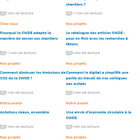
chantiers ?
1 min de lecture
< 1 min de lecture
Catégorie :
Chez nous
Catégorie :
Nos projets
Pourquoi la SWDE adapte la
Le catalogue des articles SWDE :
manière de lancer ses chantiers
pour en finir avec les recherches à
tâtons
< 1 min de lecture
3 min de lecture
Catégorie :
Nos projets
Catégorie :
Nos projets
Comment diminuer les émissions de
Comment le digital a simplifié une
CO2 de la SWDE ?
partie du travail de nos collègues
des Achats
1 min de lecture
2 min de lecture
Catégorie :
Notre avenir
Catégorie :
Notre avenir
Achetons mieux, ensemble
Une envie d’économie circulaire à la
SWDE
1 min de lecture
1 min de lecture
Catégorie :
Nos projets
Catégorie :
Nos projets